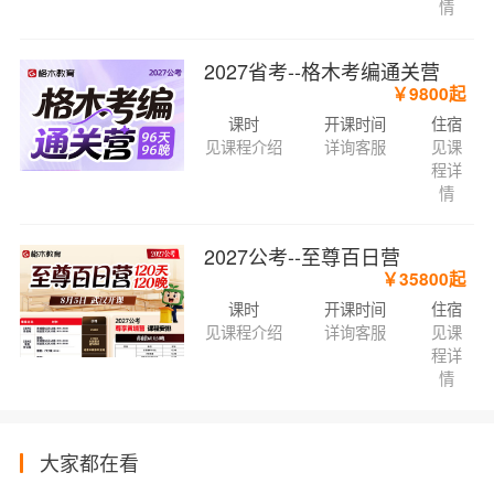
情
2027省考--格木考编通关营
￥9800起
课时
开课时间
住宿
见课程介绍
详询客服
见课
程详
情
2027公考--至尊百日营
￥35800起
课时
开课时间
住宿
见课程介绍
详询客服
见课
程详
情
大家都在看