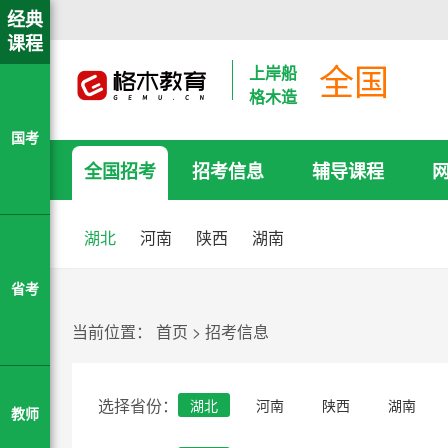
经典
课程
全国
上岸船
格木造
国考
全国招考
招考信息
辅导课程
湖北
河南
陕西
湖南
省考
当前位置：
首页
>
招考信息
选择省份：
湖北
河南
陕西
湖南
教师