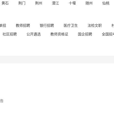
黄石
荆门
荆州
潜江
十堰
随州
仙桃
单招
教师招聘
银行招聘
医疗卫生
法检文职
社区招聘
公开遴选
教师资格证
国企招聘
全国招
公告