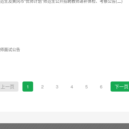
范生及黄冈市“优师计划”师范生公开招聘教师递补体检、考察公告(二)
教师面试公告
上一页
1
2
3
4
5
6
下一页