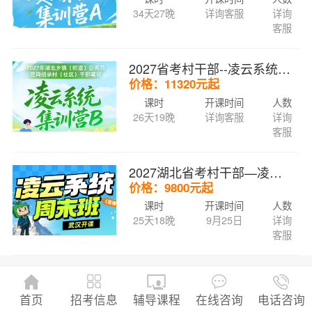
34天27晚
详询客服
详询
客服
2027省考村干部--凌云系统集训营B
价格：11320元起
课时
开课时间
人数
26天19晚
详询客服
详询
客服
2027湖北省考村干部—凌云系统周末班
价格：9800元起
课时
开课时间
人数
25天18晚
9月25日
详询
客服
招考信息
首页
辅导课程
在线咨询
电话咨询