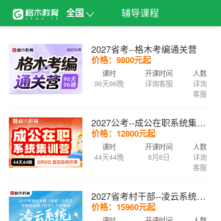
辅导课程
全国
2027省考--格木考编通关营
价格：9800元起
课时
开课时间
人数
96天96晚
详询客服
详询
客服
2027公考--成公在职系统集训营
价格：12800元起
课时
开课时间
人数
44天44晚
8月8日
详询
客服
2027省考村干部--凌云系统集训营A
价格：15960元起
课时
开课时间
人数