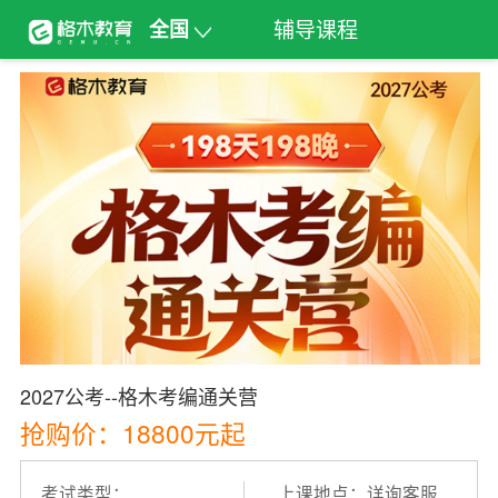
辅导课程
全国
2027公考--格木考编通关营
抢购价：18800元起
考试类型：
上课地点：详询客服