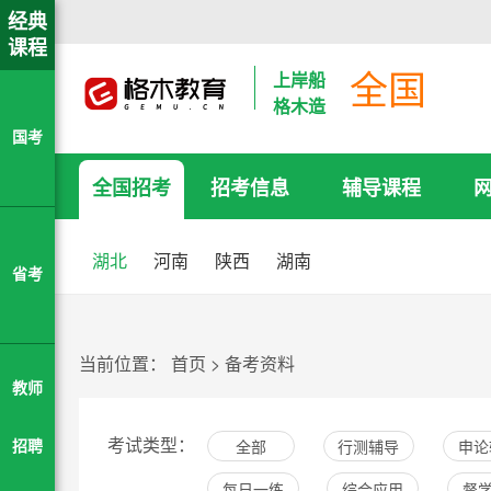
经典
课程
全国
上岸船
格木造
国考
全国招考
招考信息
辅导课程
湖北
河南
陕西
湖南
省考
当前位置：
首页
>
备考资料
教师
考试类型：
全部
行测辅导
申论
招聘
每日一练
综合应用
督学