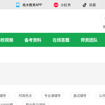
格木教育APP
小红书
抖音
网校视频
备考资料
在线答题
师资团队
辅导
时政热点
专业课辅导
面试辅导
公
10000题
职业能力测验