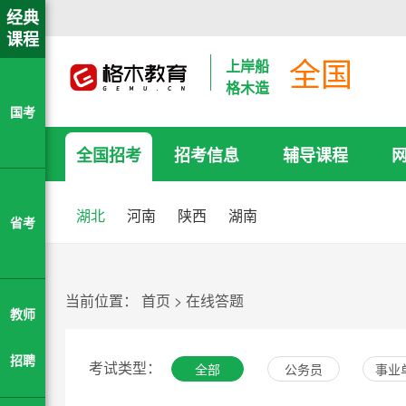
经典
课程
全国
上岸船
格木造
国考
全国招考
招考信息
辅导课程
湖北
河南
陕西
湖南
省考
当前位置：
首页
>
在线答题
教师
招聘
考试类型：
全部
公务员
事业