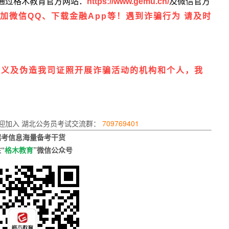
通过格木教育官方网站：
https://www.gemu.cn/
及微信官方
加微信
QQ
、下载金融
App
等！遇到诈骗行为 请及时
名义及伪造我司证照开展诈骗活动的机构和个人，我
迎加入
湖北公务员考试交流群：
709769401
招考信息
海量备考干货
“
格木教育
”微信公众号