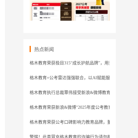
热点新闻
格木教育荣获极目315“成长护航品牌”，用责任守护职业
格木教育×公考雷达强强联合，以AI赋能服务
格木教育执行总裁覃伟接受新浪&微博教育盛典专访
格木教育荣获新浪&微博“2025年度公考教育领导力品牌”
格木教育荣获公考口碑影响力教育品牌，董事长接受腾讯
警惕！此类冒充格木教育的诈骗行为请勿相信