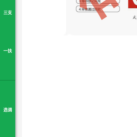
三支
一扶
选调