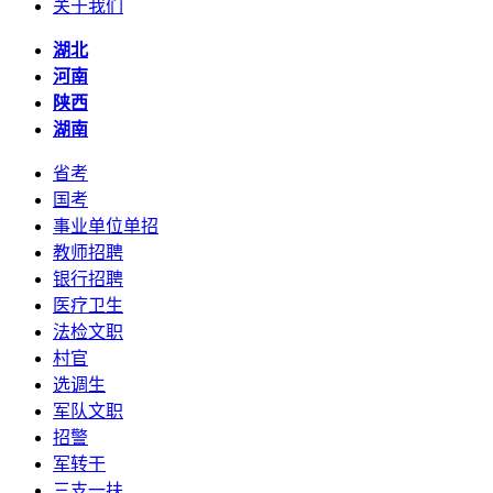
关于我们
湖北
河南
陕西
湖南
省考
国考
事业单位单招
教师招聘
银行招聘
医疗卫生
法检文职
村官
选调生
军队文职
招警
军转干
三支一扶