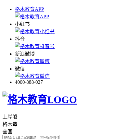
格木教育APP
小红书
抖音
新浪微博
微信
4000-888-027
上岸船
格木造
全国