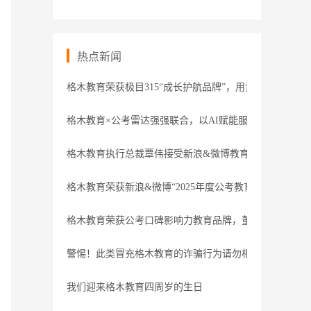
热点新闻
格木教育荣获极目315“成长护航品牌”，用责任守护职业
格木教育×公考雷达强强联合，以AI赋能服务
格木教育执行总裁覃伟接受新浪&微博教育盛典专访
格木教育荣获新浪&微博“2025年度公考教育领导力品牌”
格木教育荣获公考口碑影响力教育品牌，董事长接受腾讯
警惕！此类冒充格木教育的诈骗行为请勿相信
我们迎来格木教育四周岁的生日