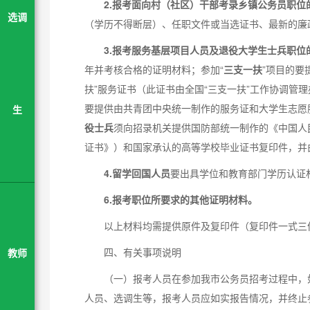
2.
报考面向村（社区）干部考录乡镇公务员职位
选调
（学历不得断层）、任职文件或当选证书、最新的廉
3.
报考服务基层项目人员及退役大学生士兵职位
年并考核合格的证明材料；参加“
三支一扶
”项目的要
扶”服务证书（此证书由全国“三支一扶”工作协调管
要提供由共青团中央统一制作的服务证和大学生志愿
生
役士兵
须向招录机关提供国防部统一制作的《中国人
证书》）和国家承认的高等学校毕业证书复印件，并
4.留学回国人员
要出具学位和教育部门学历认证
6.报考职位所要求的其他证明材料。
以上材料均需提供原件及复印件（复印件一式三
四、有关事项说明
教师
（一）报考人员在参加我市公务员招考过程中，
人员、选调生等，报考人员应如实报告情况，并终止