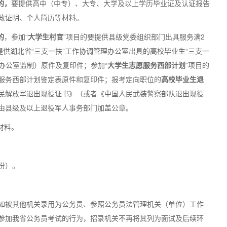
的，
要提供高中（中专）、大专、大学及以上学历毕业证及认证报告
政证明、个人简历等材料。
的
，参加“
大学生村官
”项目的要提供县级党委组织部门出具服务满2
提供湖北省“三支一扶”工作协调管理办公室出具的高校毕业生“三支一
理办公室监制）原件及复印件；参加“
大学生志愿服务西部计划
”项目的
服务西部计划鉴定表原件和复印件；报考定向职位的
高校毕业生退
民解放军退出现役证书》（或者《中国人民武装警察部队退出现役
由县级及以上退役军人事务部门加盖公章。
材料。
份）。
如被其他机关录用为公务员、参照公务员法管理机关（单位）工作
参加我省公务员考试的行为，招录机关不再将其列为面试及后续环