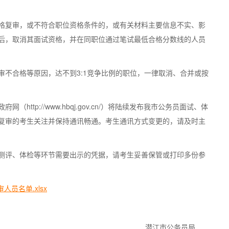
格复审，或不符合职位资格条件的，或有关材料主要信息不实、影
后，取消其面试资格，并在同职位通过笔试最低合格分数线的人员
审不合格等原因，达不到3:1竞争比例的职位，一律取消、合并或按
ttp://www.hbqj.gov.cn/）将陆续发布我市公务员面试、体
复审的考生关注并保持通讯畅通。考生通讯方式变更的，请及时主
测评、体检等环节需要出示的凭据，请考生妥善保管或打印多份参
员名单.xlsx
潜江市公务员局