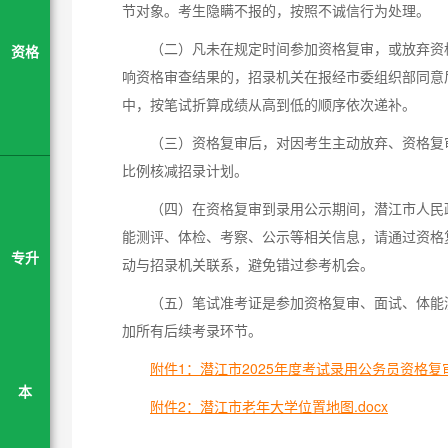
节对象。考生隐瞒不报的，按照不诚信行为处理。
（二）凡未在规定时间参加资格复审，或放弃资
资格
响资格审查结果的，招录机关在报经市委组织部同意
中，按笔试折算成绩从高到低的顺序依次递补。
（三）资格复审后，对因考生主动放弃、资格复
比例核减招录计划。
（四）在资格复审到录用公示期间，潜江市人民政府网（h
能测评、体检、考察、公示等相关信息，请通过资格
专升
动与招录机关联系，避免错过参考机会。
（五）笔试准考证是参加资格复审、面试、体能
加所有后续考录环节。
附件1：潜江市2025年度考试录用公务员资格复审人
本
附件2：潜江市老年大学位置地图.docx