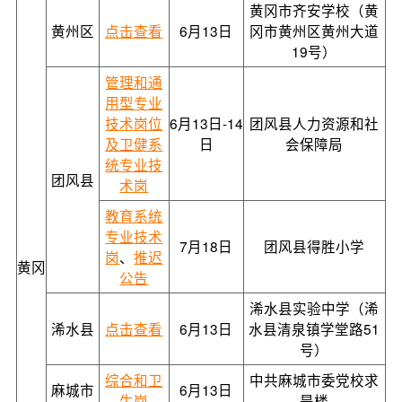
黄冈市齐安学校（黄
黄州区
点击查看
6月13日
冈市黄州区黄州大道
19号）
管理和通
用型专业
技术岗位
6月13日-14
团风县人力资源和社
及卫健系
日
会保障局
统专业技
团风县
术岗
教育系统
专业技术
7月18日
团风县得胜小学
岗
、
推迟
黄冈
公告
浠水县实验中学（浠
浠水县
点击查看
6月13日
水县清泉镇学堂路51
号）
综合和卫
中共麻城市委党校求
麻城市
6月13日
生岗
是楼