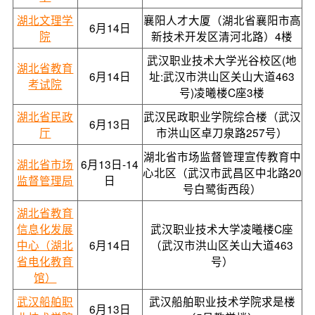
湖北文理学
襄阳人才大厦（湖北省襄阳市高
6月14日
院
新技术开发区清河北路）4楼
武汉职业技术大学光谷校区(地
湖北省教育
6月14日
址:武汉市洪山区关山大道463
考试院
号)凌曦楼C座3楼
湖北省民政
武汉民政职业学院综合楼（武汉
6月13日
厅
市洪山区卓刀泉路257号）
湖北省市场监督管理宣传教育中
湖北省市场
6月13日-14
心北区（武汉市武昌区中北路20
监督管理局
日
号白鹭街西段）
湖北省教育
信息化发展
武汉职业技术大学凌曦楼C座
中心（湖北
6月14日
（武汉市洪山区关山大道463
省电化教育
号）
馆）
武汉船舶职
武汉船舶职业技术学院求是楼
6月13日