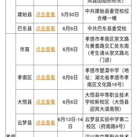
凤县团结桥桥头）
中共建始县委党校综
建始县
点击查看
5月30日
合楼一楼
巴东县
点击查看
6月6日
中共巴东县委党校
孝感市孝南区崇文路
与黄香路交汇处东南
市直
点击查看
6月6日
（考生请从崇文路北
门进）
孝感市楚澴中学（地
孝南区
点击查看
6月6日
址：湖北省孝感市孝
南区文化路16号）
大悟县中等职业技术
大悟县
点击查看
6月6日
学校新校区（大悟县
迎宾大道南侧）
6月13日-14
云梦县实验中学第二
云梦县
点击查看
日
校区（府南路9号）
孝感
汉川市中等职业技术