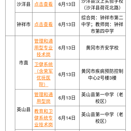
沙洋县汉上实验学校
沙洋县
点击查看
6月13日
（沙洋县荷花北路）
综合岗：钟祥市第二
钟祥市
点击查看
6月13日
中学；教师岗：钟祥
市第四中学
管理和通
用型专业
6月13日
黄冈市齐安学校
技术岗
市直
卫健系统
（含荣军
黄冈市疾病预防控制
6月13日
优抚医
中心2号楼3楼
院）
管理和通
英山县第一中学（老
6月13日
用型岗
校区）
英山县
教育和卫
英山县第一中学（老
健系统专
6月14日
校区）
业技术岗