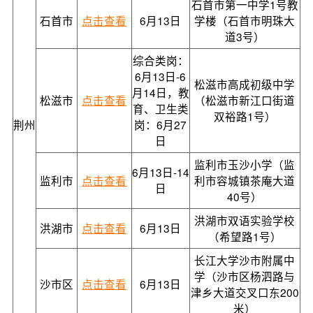
石首市第一中学1号教
石首市
点击查看
6月13日
学楼（石首市明珠大
道3号）
综合类岗：
6月13日-6
松滋市高成初级中学
月14日，教
松滋市
点击查看
（松滋市新江口街道
育、卫生类
双裕路1号）
荆州
岗：6月27
日
监利市玉沙小学（监
6月13日-14
监利市
点击查看
利市容城镇茶庵大道
日
40号）
洪湖市双语实验学校
洪湖市
点击查看
6月13日
（希望路1号）
长江大学沙市附属中
学（沙市区杨泗路与
沙市区
点击查看
6月13日
津乡大道交叉口东200
米）