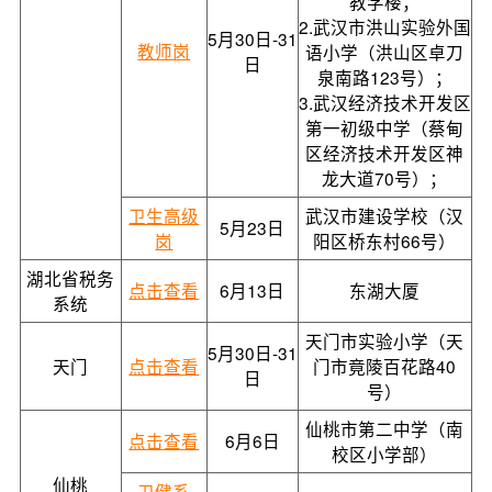
教学楼；
2.武汉市洪山实验外国
5月30日-31
教师岗
语小学（洪山区卓刀
日
泉南路123号）；
3.武汉经济技术开发区
第一初级中学（蔡甸
区经济技术开发区神
龙大道70号）；
卫生高级
武汉市建设学校（汉
5月23日
岗
阳区桥东村66号）
湖北省税务
点击查看
6月13日
东湖大厦
系统
天门市实验小学（天
5月30日-31
天门
点击查看
门市竟陵百花路40
日
号）
仙桃市第二中学（南
点击查看
6月6日
校区小学部）
仙桃
卫健系