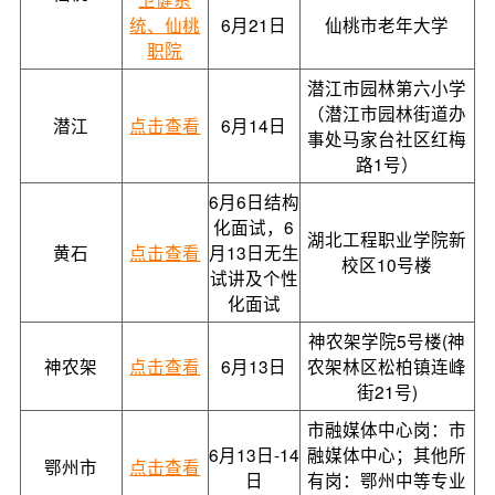
统、仙桃
6月21日
仙桃市老年大学
职院
潜江市园林第六小学
（潜江市园林街道办
潜江
点击查看
6月14日
事处马家台社区红梅
路1号）
6月6日结构
化面试，6
湖北工程职业学院新
黄石
点击查看
月13日无生
校区10号楼
试讲及个性
化面试
神农架学院5号楼(神
神农架
点击查看
6月13日
农架林区松柏镇连峰
街21号)
市融媒体中心岗：市
6月13日-14
融媒体中心；其他所
鄂州市
点击查看
日
有岗：鄂州中等专业