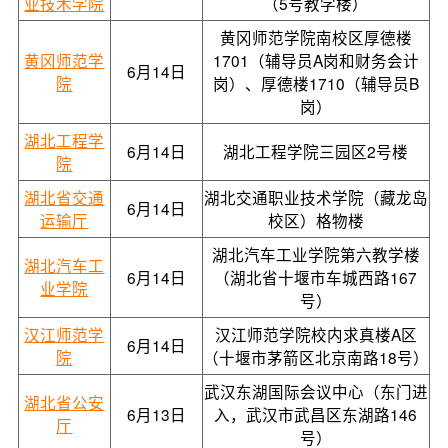
业技术学院
（5号教学楼）
黄冈师范学院南校区厚德楼
黄冈师范学
1701（辅导员A岗和财务会计
6月14日
院
岗）、厚德楼1710（辅导员B
岗）
湖北工程学
6月14日
湖北工程学院三园区2号楼
院
湖北省交通
湖北交通职业技术学院（藏龙岛
6月14日
运输厅
校区）格物楼
湖北汽车工业学院第六教学楼
湖北汽车工
6月14日
（湖北省十堰市车城西路167
业学院
号）
汉江师范学
汉江师范学院校内求真楼A区
6月14日
院
（十堰市茅箭区北京南路18号）
武汉东湖国际会议中心（东门进
湖北省公安
6月13日
入，武汉市武昌区东湖路146
厅
号）