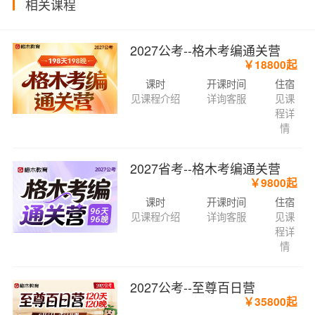
相关课程
2027公考--格木考编通关营
￥18800起
课时
开课时间
住宿
见课程介绍
详询客服
见课
程详
情
2027省考--格木考编通关营
￥9800起
课时
开课时间
住宿
见课程介绍
详询客服
见课
程详
情
2027公考--至尊百日营
￥35800起