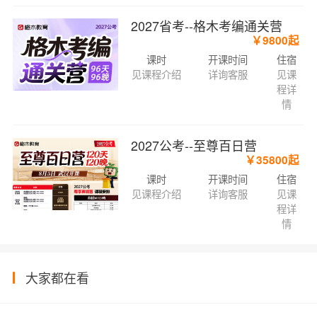
2027省考--格木考编通关营
￥9800起
课时
开课时间
住宿
见课程介绍
详询客服
见课
程详
情
2027公考--至尊百日营
￥35800起
课时
开课时间
住宿
见课程介绍
详询客服
见课
程详
情
大家都在看