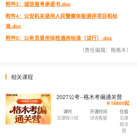
附件3：诚信报考承诺书.doc
附件4：公安机关录用人民警察体能测评项目和标
准.doc
附件5：公务员录用体检通用标准（试行）.doc
（责任编辑：格格木）
相关课程
2027公考--格木考编通关营
￥18800起
课时
开课时间
住宿
见课程介绍
详询客服
见课
程详
情