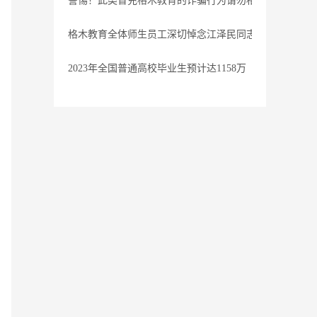
警惕！此类冒充格木教育的诈骗行为请勿相信
格木教育全体师生员工深切悼念江泽民同志
2023年全国普通高校毕业生预计达1158万
教师统一招聘考试