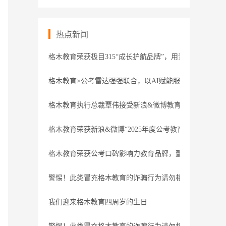
热点新闻
格木教育荣获极目315“成长护航品牌”，用责任守护职业
格木教育×公考雷达强强联合，以AI赋能服务
格木教育执行总裁覃伟接受新浪&微博教育盛典专访
格木教育荣获新浪&微博“2025年度公考教育领导力品牌”
格木教育荣获公考口碑影响力教育品牌，董事长接受腾讯
警惕！此类冒充格木教育的诈骗行为请勿相信
我们迎来格木教育四周岁的生日