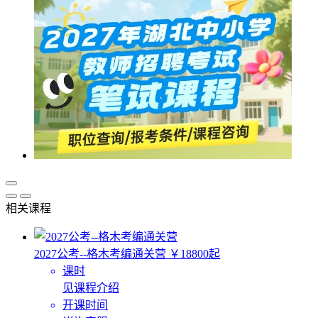
相关课程
2027公考--格木考编通关营
￥18800起
课时
见课程介绍
开课时间