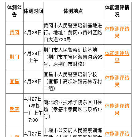
体测公
体能测评情
体测时间
体测地点
告
况
黄冈市人民警察培训基地进
体能测评结
黄冈
4月28日
行。地址：黄冈市黄州区路
果
口大道720号
荆门市人民警察训练基地
4月29日
体能测评结
荆门
（荆门市东宝区海慧沟路95
上午
果
号，原荆门市财校）
宜昌市人民警察培训学校
体能测评结
宜昌
4月28日
（宜都市高坝洲镇青林寺村
果
二组）
4月27日
湖北职业技术学院东区田径
（星期
体能测评结
孝感
场（孝感市孝南区玉泉路17
一）上午
果
号）
7:00
十堰市公安局人民警察训练
4月27日
体能测评结
十堰
基地（十堰市张湾区发展大