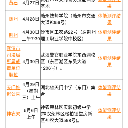
黄石
4月27日
基地
果
随州技师学院（随州市交通
体能测评结
随州
4月28日
大道K056号）
果
4月30日
沙市区工农路22号（原荆州
体能测评结
荆州
上午7:30
理工职业学院中校区）
果
武汉市
司法局
武汉警官职业学院东西湖校
体能测评结
所属戒
4月30日
区（东西湖区东吴大道
果
毒单位
1206号）。
职位
4月29日
天门推
湖北省天门中学（东门）集
体能测评结
（星期
迟公告
合
果
三）上午
神农架林区实验初级中学
5月6日
体能测评结
神农架
(神农架林区松柏镇堂房新
上午
果
区神农大道598号)。