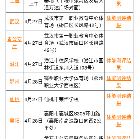
上午
果
道万达广场对面）
武汉市第一职业教育中心体
体能测评结
武汉
4月27日
育场（硚口区长风路42号）
果
武汉市第一职业教育中心体
省公安
4月27日
育场（武汉市硚口区长风路
厅
42号）
潜江市德风学校（潜江市园
体能测评结
潜江
4月27日
林街道东荆大道108号）
果
鄂州职业大学体育场（鄂州
体能测评结
鄂州
4月28日
职业大学西校区）
果
体能测评结
仙桃
4月27日
仙桃市荣怀学校
果
襄阳市襄城区S305环山路
体能测评结
襄阳
4月28日
（襄阳南高速路口向西2公
果
里处）
黄石市公安局警务技能训练
体能测评结