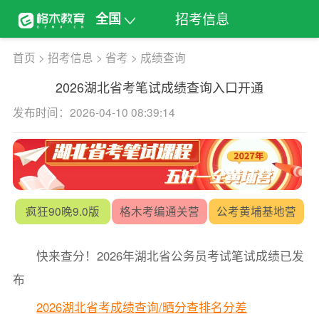
招考信息
全国
首页
>
招考信息
>
省考
>
成绩查询
2026湖北省考笔试成绩查询入口开通
发布时间：2026-04-10 08:39:14
疯狂90晚9.0版
格木考编通关营
公考黄埔基地营
快来查分！2026年湖北省公务员考试笔试成绩已发
布
2026湖北省考成绩查询/晒分查排名分差