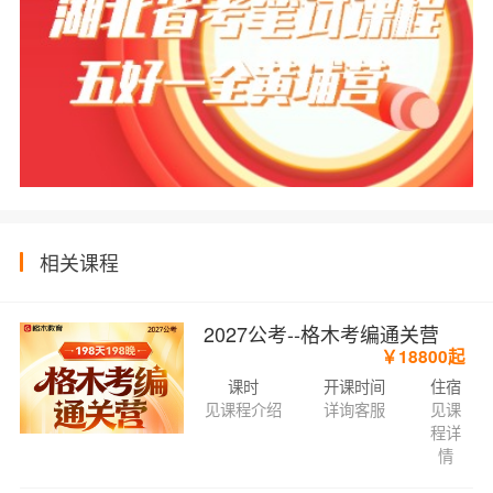
相关课程
2027公考--格木考编通关营
￥18800起
课时
开课时间
住宿
见课程介绍
详询客服
见课
程详
情