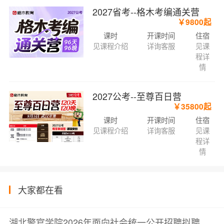
2027省考--格木考编通关营
￥9800起
课时
开课时间
住宿
见课程介绍
详询客服
见课
程详
情
2027公考--至尊百日营
￥35800起
课时
开课时间
住宿
见课程介绍
详询客服
见课
程详
情
大家都在看
湖北警官学院2026年面向社会统一公开招聘拟聘用人员公示