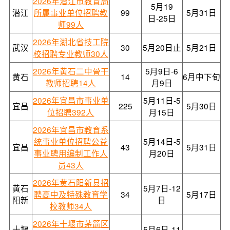
2026年潜江市教育局
5月19
潜江
所属事业单位招聘教
99
5月31日
日-25日
师99人
2026年湖北省技工院
武汉
30
5月20日止
5月21日
校招聘专业教师30人
2026年黄石二中骨干
5月9日-6
黄石
14
6月中下旬
教师招聘14人
月9日
2026年宜昌市事业单
5月11日-5
宜昌
225
5月30日
位招聘392人
月15日
2026年宜昌市教育系
统事业单位招聘公益
5月14日-5
宜昌
43
5月31日
事业聘用编制工作人
月20日
员43人
2026年黄石阳新县招
黄石
5月7日-12
聘高中及特殊教育学
34
5月17日
阳新
日
校教师34人
2026年十堰市茅箭区
十堰
5月6日-11