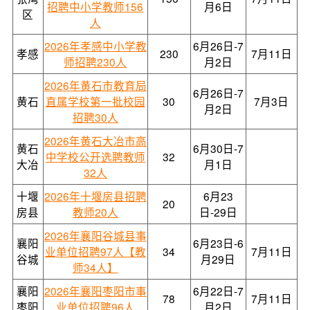
招聘中小学教师156
月6日
区
人
2026年孝感中小学教
6月26日-7
孝感
230
7月11日
师招聘230人
月2日
2026年黄石市教育局
6月26日-7
黄石
直属学校第一批校园
30
7月3日
月2日
招聘30人
2026年黄石大冶市高
黄石
6月30日-7
中学校公开选聘教师
32
大冶
月1日
32人
十堰
2026年十堰房县招聘
6月23
20
房县
教师20人
日-29日
2026年襄阳谷城县事
襄阳
6月23日-6
业单位招聘97人【教
34
7月11日
谷城
月29日
师34人】
襄阳
2026年襄阳枣阳市事
6月22日-7
78
7月11日
枣阳
业单位招聘96人
月2日