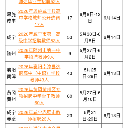
师范毕业生招聘52人
2026年恩施咸丰县高
恩施
6月8日-12
中学校教师公开选调
17
6月14日
咸丰
日
17人
2026年咸宁市第一高
5月30日-6
咸宁
53
6月14日
级中学招聘教师53人
月8日
2026年随州市第一中
5月27日-6
随州
9
学招聘教师9人
月2日
2026年襄阳南漳县选
襄阳
5月25
聘高中（中职）学校
43
6月13日
南漳
日-29日
教师43人
2026年黄冈黄州区专
黄冈
5月27日-6
项招聘中学骨干教师
60
黄州
月10日
60人
咸宁
2026年咸宁赤壁市教
5月21
23
6月13日
赤壁
师招聘23人
日-29日