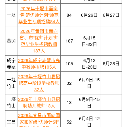
2026年十堰市面向
十堰
“荆楚优师计划”师范
84
6月26日
6月27日
毕业生专项招聘84人
2026年黄冈市面向
省、市“优师计划”师
6月15
黄冈
187
范毕业生招聘教师
日-22日
187人
咸宁
2026年咸宁赤壁市高
6月12
105
6月28日
赤壁
中教师招聘105人
日-23日
2026年十堰竹山县招
十堰
6月9日-15
聘高中阶段学校教师
32
竹山
日
32人
十堰
2026年十堰竹山县招
6月9日-15
13
竹山
聘幼儿教师13人
日
2026年宜昌市面向国
6月4日-12
宜昌
家和省级“优师计划”
52
日