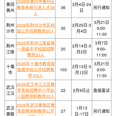
2026年黄冈市黄州区
黄冈
3月4日-24
教育系统引进人才36
36
另行通知
黄州
日
人
3月21日
荆州
2026年荆州沙市区校
2月25日-3
30
9:00-
沙市
园公开招聘教师30人
月4日
11:30
2026年荆州江陵县第
3月7日
荆州
2月14日-3
一高级中学校园招聘
20
9:00-
江陵
月2日
教师20人
11:00
2026年十堰市教育局
3月21日
十堰
2月13日-3
直属学校公开招聘教
103
9:00-
市
月12日
师103人
11:30
2026武汉市江汉区教
武汉
育系统招聘中小学幼
22
2月9日止
直接面试
江汉
儿园聘用制教师22人
2026年武汉黄陂区教
武汉
1月13
育局聘用制教师公开
27
另行通知
黄陂
日-17日