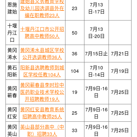
建始县义务教育学校
恩施
7月13
及幼儿园选调县外在
23
建始
日-17日
编在职教师23人
十堰
十堰丹江口市公开招
7月13
丹江
50
聘高中教师50人
日-20日
口
黄冈
黄冈浠水县城区学校
36
7月15日止
7月21日
浠水
公开选调教师36人
黄石
阳新县选聘教师到城
7月10
104
7月19日
阳新
区学校任教104人
日-14日
黄冈蕲春县李时珍中
黄冈
7月9日-16
医药职业技术学校公
19
7月25日
蕲春
日
开招聘教师19人
黄冈
黄冈红安县教育系统
7月9日-16
25
7月25日
红安
招聘高中教师25人
日
黄冈
英山县部分高中（中
7月9日-16
33
7月25日
英山
职）招聘33人
日