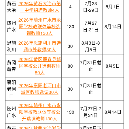
黄石
2026年黄石大冶市第
7月23
4
8月1日
大冶
一中学招聘教师4人
日-29日
2026年随州广水市永
随州
7月27
阳学校教联体等校选
130
8月14日
广水
日-31日
调教师130人
恩施
2026年恩施利川市选
8月3日-8
30
利川
调市外教师30人
月5日
2026年黄冈蕲春县城
黄冈
7月31日截
区学校公开选调教师
80
8月5日
蕲春
止
80人
襄阳
2026年襄阳老河口市
7月31日截
老河
30
城区教师选调30人
止
口
2026年随州广水市永
随州
7月27日-7
阳学校教联体等校公
130
8月14日
广水
月31日
开选调教师130人
黄石
2026年秋季大冶湖学
7月30日下