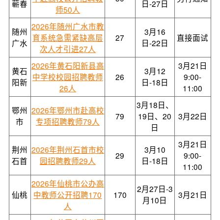
蕲春
日-27日
师50人
2026年随州广水市教
随州
3月16
育系统急需紧缺高层
27
直接面试
广水
日-22日
次人才引进27人
2026年黄石阳新县高
3月21日
黄石
3月12
中学校校园招聘教师
26
9:00-
阳新
日-18日
26人
11:00
3月18日、
鄂州
2026年鄂州市赴高校
79
19日、20
3月22日
市
专项招聘教师79人
日
3月21日
荆州
2026年荆州石首市校
3月10
29
9:00-
石首
园招聘教师29人
日-18日
11:00
2026年仙桃市公办高
2月27日-3
仙桃
中教师公开招聘170
170
3月21日
月10日
人