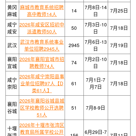
黄冈
麻城市教育系统招聘
7月8日-14
14
7月25日
麻城
高中教师14人
日
咸宁
2026年咸安区招初中
7月3日-10
50
7月18日
咸安
派遣教师50人
日
武汉市教育系统事业
7月6日-13
武汉
2945
7月19日
单位招聘2945人
日
襄阳
2026年襄阳宜城市招
7月2日-10
74
7月18日
宜城
聘教师74人
日
2026年咸宁崇阳县事
咸宁
7月1日-7
业单位招聘97人【D
61
7月18日
崇阳
月7日
类61人】
2026年襄阳谷城县城
襄阳
区学校教师公开选聘
51
7月8-9日
谷城
51人
2026年十堰市张湾区
十堰
教育局所属学校公开
6月29日-7
张湾
156
7月11日