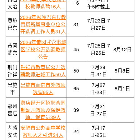
16
大冶
校教师选聘16人
午5时截止
2026年恩施巴东县教
恩施
7月23日-7
育局所属事业单位公
31
巴东
月27日
开选调工作人员31人
2026年黄冈武穴市城
黄冈
7月25日-7
区学校公开选调教师
45
8月12日
武穴
月26日
公告
荆门
钟祥市教育局公开选
7月29
50
8月8日
钟祥
聘教师进城工作50人
日-31日
恩施
恩施市面向市外教师
7月27
65
8月1日
市
选调65人
日-28日
葛店经开区招聘合同
鄂州
7月21
制幼儿教师及保健教
39
葛店
日-27日
师、保育员39人
孝感
安陆市公办高中学校
7月17
24
安陆
教师人才引进24人
日-25日