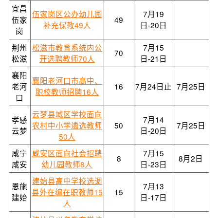
宜昌
伍家岗区公办幼儿园
7月19
伍家
49
补充保教49人
日-20日
岗
荆州
松滋市教育系统内公
7月15
70
松滋
开选聘教师70人
日-21日
襄阳
襄阳老河口市高中、
老河
16
7月24日止
7月25日
职校教师招聘16人
口
云梦县城区学校面向
孝感
7月14
农村中小学遴选教师
50
7月25日
云梦
日-20日
50人
咸宁
咸安区面向社会招聘
7月15
8
8月2日
咸安
幼儿园教师8人
日-23日
建始县高中学校选调
恩施
7月13
县外在编在职教师15
15
建始
日-17日
人