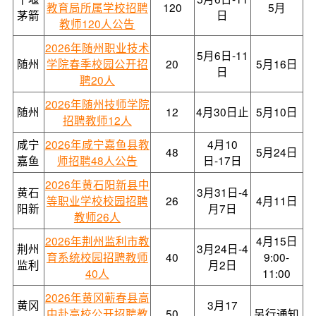
教育局所属学校招聘
120
5月
茅箭
日
教师120人公告
2026年随州职业技术
5月6日-11
随州
学院春季校园公开招
20
5月16日
日
聘20人
2026年随州技师学院
随州
12
4月30日止
5月10日
招聘教师12人
咸宁
2026年咸宁嘉鱼县教
4月10
48
5月24日
嘉鱼
师招聘48人公告
日-17日
2026年黄石阳新县中
黄石
3月31日-4
等职业学校校园招聘
26
4月11日
阳新
月7日
教师26人
2026年荆州监利市教
4月15日
荆州
3月24日-4
育系统校园招聘教师
40
9:00-
监利
月2日
40人
11:00
2026年黄冈蕲春县高
黄冈
3月17
中赴高校公开招聘教
50
另行通知