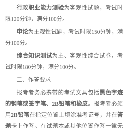
行政职业能力测验
为客观性试题，考试时
限
120
分钟，满分
100
分。
申论
为主观性试题，考试时限
150
分钟，满
分
100
分。
综合知识测试
为主、客观性综合试卷，考
试时限
180
分钟，满分
100
分。
二、作答要求
报考者务必携带的考试文具包括
黑色字迹
的钢笔或签字笔、
2B
铅笔和橡皮
。报考者必须
用
2B
铅笔
在指定位置上填涂准考证号，并在
答
题卡
上作答。在试题本或其他位置作答一律无