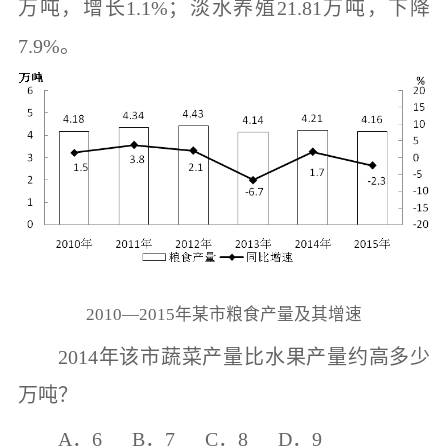
万吨，增长
1.1%
；淡水养殖
21.81
万吨，下降
7.9%
。
2010
—
2015
年某市粮食产量及其增速
2014
年该市蔬菜产量比水果产量约高多少
万吨？
A
．
6 B
．
7 C
．
8 D
．
9