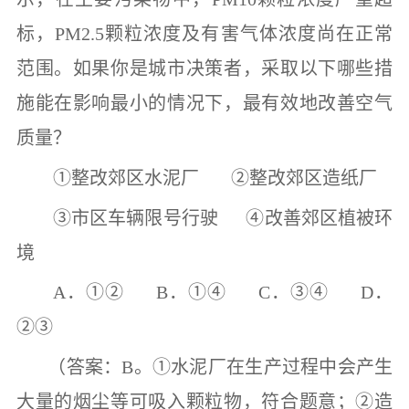
标，
PM2.5
颗粒浓度及有害气体浓度尚在正常
范围。如果你是城市决策者，采取以下哪些措
施能在影响最小的情况下，最有效地改善空气
质量？
①
整改郊区水泥厂
②
整改郊区造纸厂
③
市区车辆限号行驶
④
改善郊区植被环
境
A
．
①② B
．
①④ C
．
③④ D
．
②③
（答案：
B
。
①
水泥厂在生产过程中会产生
大量的烟尘等可吸入颗粒物，符合题意；
②
造