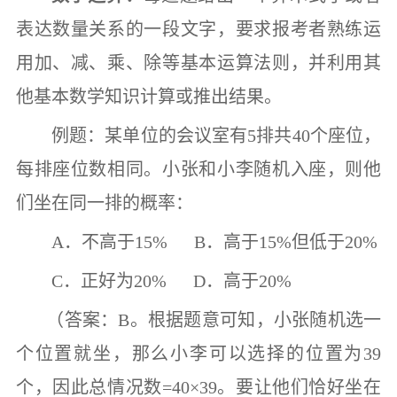
表达数量关系的一段文字，要求报考者熟练运
用加、减、乘、除等基本运算法则，并利用其
他基本数学知识计算或推出结果。
例题：某单位的会议室有
5
排共
40
个座位，
每排座位数相同。小张和小李随机入座，则他
们坐在同一排的概率：
A
．不高于
15% B
．高于
15%
但低于
20%
C
．正好为
20% D
．高于
20%
（答案：
B
。根据题意可知，小张随机选一
个位置就坐，那么小李可以选择的位置为
39
个，因此总情况数
=40×39
。要让他们恰好坐在