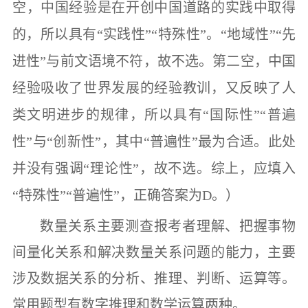
空，中国经验是在开创中国道路的实践中取得
的，所以具有
“
实践性
”“
特殊性
”
。
“
地域性
”“
先
进性
”
与前文语境不符，故不选。第二空，中国
经验吸收了世界发展的经验教训，又反映了人
类文明进步的规律，所以具有
“
国际性
”“
普遍
性
”
与
“
创新性
”
，其中
“
普遍性
”
最为合适。此处
并没有强调
“
理论性
”
，故不选。综上，应填入
“
特殊性
”“
普遍性
”
，正确答案为
D
。）
数量关系
主要测查报考者理解、把握事物
间量化关系和解决数量关系问题的能力，主要
涉及数据关系的分析、推理、判断、运算等。
常用题型有数字推理和数学运算两种。