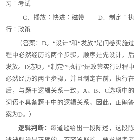
习
︰
考试
C
．播放
︰
快进
︰
磁带
D
．制定
︰
执
行
︰
政策
（答案：
D
。
“
设计
”
和
“
发放
”
是问卷实施过
程中必然经历的两个步骤，顺序是先设计，后
发放。
D
选项，
“
制定
”“
执行
”
是政策实行过程中
必然经历的两个步骤，并且制定在前，执行在
后，与题干逻辑关系一致，
A
、
B
、
C
选项中的
词语不具备题干中的逻辑关系。因此，正确答
案为
D
。）
逻辑判断：
每道题给出一段陈述，这段陈
述被假设是正确的，不容置疑的。要求报考者