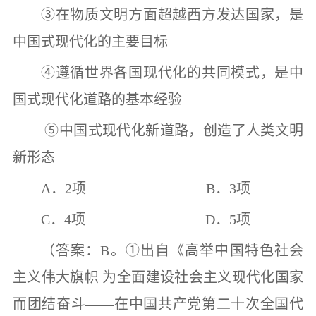
③
在物质文明方面超越西方发达国家，是
中国式现代化的主要目标
④
遵循世界各国现代化的共同模式，是中
国式现代化道路的基本经验
⑤
中国式现代化新道路，创造了人类文明
新形态
A
．
2
项
B
．
3
项
C
．
4
项
D
．
5
项
（答案：
B
。
①
出自《高举中国特色社会
主义伟大旗帜 为全面建设社会主义现代化国家
而团结奋斗
——
在中国共产党第二十次全国代