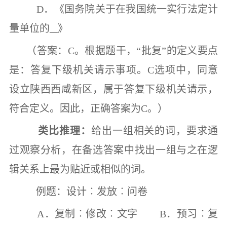
D
．《国务院关于在我国统一实行法定计
量单位的
》
（答案：
C
。根据题干，
“
批复
”
的定义要点
是：答复下级机关请示事项。
C
选项中，同意
设立陕西西咸新区，属于答复下级机关请示，
符合定义。因此，正确答案为
C
。）
类比推理：
给出一组相关的词，要求通
过观察分析，在备选答案中找出一组与之在逻
辑关系上最为贴近或相似的词。
例题：设计
︰
发放
︰
问卷
A
．复制
︰
修改
︰
文字
B
．预习
︰
复