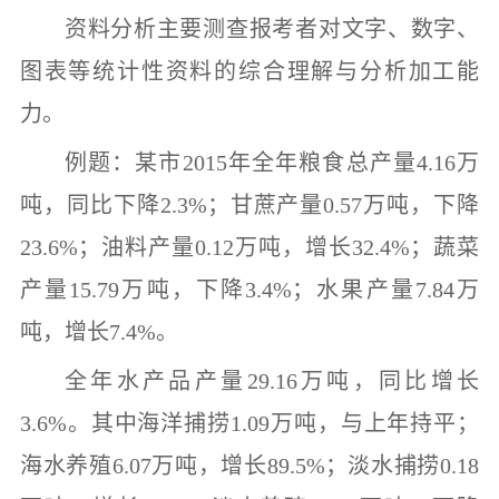
资料分析
主要测查报考者对文字、数字、
图表等统计性资料的综合理解与分析加工能
力。
例题：某市
2015
年全年粮食总产量
4.16
万
吨，同比下降
2.3%
；甘蔗产量
0.57
万吨，下降
23.6%
；油料产量
0.12
万吨，增长
32.4%
；蔬菜
产量
15.79
万吨，下降
3.4%
；水果产量
7.84
万
吨，增长
7.4%
。
全年水产品产量
29.16
万吨，同比增长
3.6%
。其中海洋捕捞
1.09
万吨，与上年持平；
海水养殖
6.07
万吨，增长
89.5%
；淡水捕捞
0.18