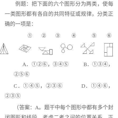
例题：把下面的六个图形分为两类，使每
一类图形都有各自的共同特征或规律，分类正
确的一项是：
① ② ③
④
⑤ ⑥
A
．
①②⑥
，
③④⑤ B
．
①③④
，
②⑤⑥
C
．
①④⑤
，
②③⑥ D
．
①④⑥
，
②③⑤
（答案：
A
。题干中每个图形中都有多个封
闭图形和线段，考虑二者之间的位置关系。正