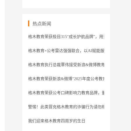
热点新闻
格木教育荣获极目315“成长护航品牌”，用责任守护职业
格木教育×公考雷达强强联合，以AI赋能服务
格木教育执行总裁覃伟接受新浪&微博教育盛典专访
格木教育荣获新浪&微博“2025年度公考教育领导力品牌”
格木教育荣获公考口碑影响力教育品牌，董事长接受腾讯
警惕！此类冒充格木教育的诈骗行为请勿相信
我们迎来格木教育四周岁的生日