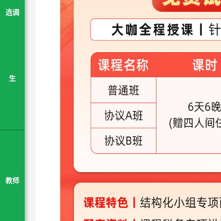
选调
生
教师