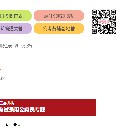
国考职位表
疯狂90晚9.0版
考编通关营
公考黄埔基地营
职位表 (湖北税务)
）
00