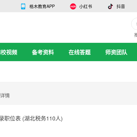
格木教育APP
小红书
抖音
网校视频
备考资料
在线答题
师资团队
详情
录职位表 (湖北税务110人)