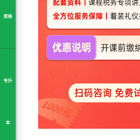
资格
专升
本