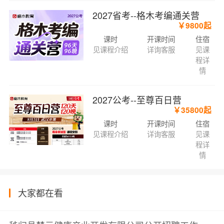
2027省考--格木考编通关营
￥9800起
课时
开课时间
住宿
见课程介绍
详询客服
见课
程详
情
2027公考--至尊百日营
￥35800起
课时
开课时间
住宿
见课程介绍
详询客服
见课
程详
情
大家都在看