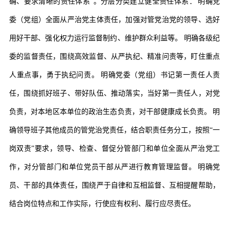
确、要求清晰的责任体系
”
。分层分类建立健全责任体系：
明确党
委（党组）全面从严治党主体责任，加强对管党治党的领导、选好
用好干部、强化权力运行监督制约、维护群众利益等。
明确各级纪
委的监督责任，围绕高效监督、从严执纪、精准问责等，盯住重点
人重点事，勇于执纪问责。
明确党委（党组）书记第一责任人责
任，围绕抓好班子、带好队伍、推动落实，当好第一责任人，对党
负责，对本地区本单位的政治生态负责，对干部健康成长负责。
明
确领导班子其他成员的管党治党责任，结合职责任务分工，按照
“
一
岗双责
”
要求，领导、检查、督促分管部门和单位全面从严治党工
作，对分管部门和单位党员干部从严进行教育管理监督。
明确党
员、干部的具体责任，围绕严于自律和互相监督、互相提醒帮助，
结合岗位特点和工作实际，行使应有权利、履行应尽责任。