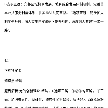
B
选项正确：完善区域协调发展、城乡融合发展体制机制，完善基
本公共服务制度体系，扎实推进共同富裕。
C
选项正确：稳步扩大
制度型开放，深入实施自贸试验区提升战略，深度融入共建
“
一带一
路
”
。
4.14
正确答案
:D
知识点
:
经济
题目解析
:
党的创新理论
-
经济。
D
选项正确：
①②③
均正确。
①
正
确：加强普惠性、基础性、兜底性民生建设，解决好人民群众急难