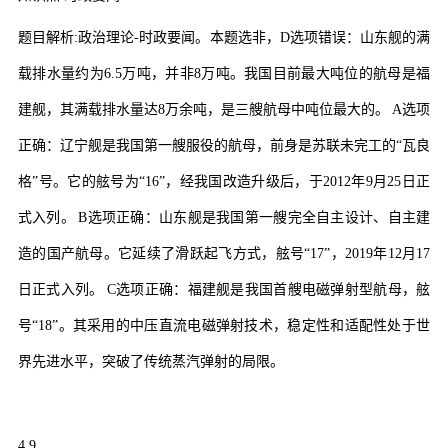
题目解析
:
政治理论
-
时政要闻。本题选非，
D
选项错误：山东舰的满
载排水量约为
6.5
万吨，并非
8
万吨。我国目前最大吨位的航母是福
建舰，其满载排水量达
8
万余吨，是三艘航母中吨位最大的。
A
选项
正确：辽宁舰是我国第一艘服役的航母，前身是苏联未完工的
“
瓦良
格
”
号。它的舷号为
“
16
”
，经我国改造升级后，于
2012
年
9
月
25
日正
式入列。
B
选项正确：山东舰是我国第一艘完全自主设计、自主建
造的国产航母。它延续了滑跃起飞方式，舷号
“
17
”
，
2019
年
12
月
17
日正式入列。
C
选项正确：福建舰是我国首艘电磁弹射型航母，舷
号
“
18
”
。其采用的中压直流电磁弹射技术，稳定性和适配性处于世
界先进水平，突破了传统蒸汽弹射的局限。
4.9