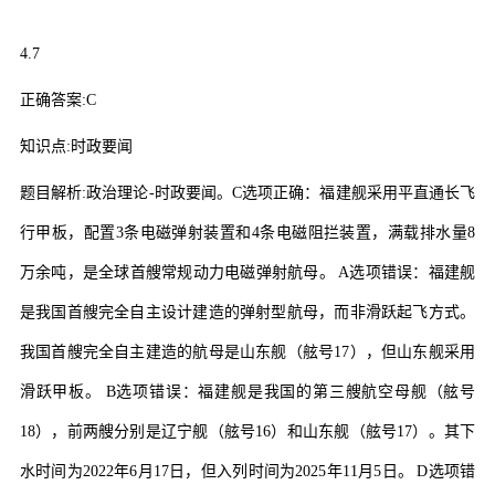
4.7
正确答案
:C
知识点
:
时政要闻
题目解析
:
政治理论
-
时政要闻。
C
选项正确：福建舰采用平直通长飞
行甲板，配置
3
条电磁弹射装置和
4
条电磁阻拦装置，满载排水量
8
万余吨，是全球首艘常规动力电磁弹射航母。
A
选项错误：福建舰
是我国首艘完全自主设计建造的弹射型航母，而非滑跃起飞方式。
我国首艘完全自主建造的航母是山东舰（舷号
17
），但山东舰采用
滑跃甲板。
B
选项错误：福建舰是我国的第三艘航空母舰（舷号
18
），前两艘分别是辽宁舰（舷号
16
）和山东舰（舷号
17
）。其下
水时间为
2022
年
6
月
17
日，但入列时间为
2025
年
11
月
5
日。
D
选项错