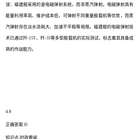
误：福建舰采用的是电磁弹射系统，而非蒸汽弹射。电磁弹射具有
能量利用率高、维护成本低、可弹射不同重量舰载机等优势，而蒸
汽弹射存在淡水消耗大、加速不平稳等局限。福建舰的电磁弹射技
术已通过歼
-15T
、歼
-35
等多型舰载机的实际测试，标志着其具备成
熟的作战能力。
4.8
正确答案
:D
知识点
:
时政要闻