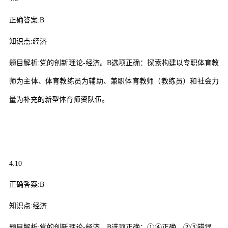
正确答案
:B
知识点
:
经济
题目解析
:
党的创新理论
-
经济。
B
选项正确：探索构建以专职体育教
师为主体、体育教练员为辅助、兼职体育教师（教练员）和社会力
量为补充的新型体育师资队伍。
4.10
正确答案
:B
知识点
:
经济
题目解析
:
党的创新理论
-
经济。
B
选项正确：
①④
正确，
②③
错误。