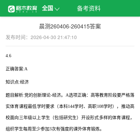
备考资料
全国
晨测260406-260415答案
发布时间：2026-04-30 21:47:10
4.6
正确答案
:A
知识点
:
经济
题目解析
:
党的创新理论
-
经济。
A
选项正确：高等教育阶段要严格落
实体育课程最低学时要求（本科
144
学时、高职
108
学时），推动高
校面向三年级以上学生（包括研究生）开设形式多样的体育课程，
组织学生每周至少参加
3
次有强度的课外体育锻炼。