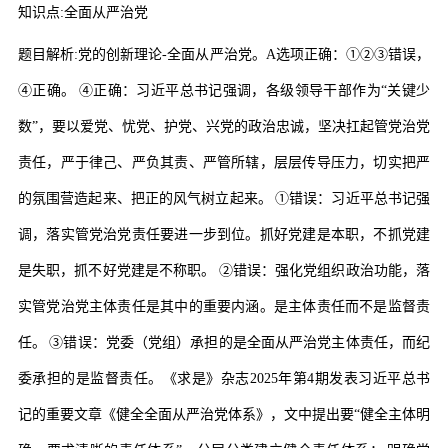
知识点
:
全面从严治党
题目解析
:
党的创新理论
-
全面从严治党。
A
选项正确：
①②③
错误，
④
正确。
④
正确：习近平总书记强调，各级领导干部作为
“
关键少
数
”
，要以爱党、忧党、护党、兴党的政治忠诚，坚决扛起管党治党
责任，严于律己、严负其责、严管所辖，层层传导压力，切实把严
的氛围营造起来、把正的风气树立起来。
①
错误：习近平总书记强
调，落实管党治党责任要进一步到位。抓好党建是本职，不抓党建
是失职，抓不好党建是不称职。
②
错误：强化党组织政治功能，落
实管党治党主体责任是其中的重要内涵。是主体责任而不是监督责
任。
③
错误：党委（党组）承担的是全面从严治党主体责任，而纪
委承担的是监督责任。《求是》杂志
2025
年第
4
期发表习近平总书
记的重要文章《健全全面从严治党体系》，文中提出要
“
健全主体明