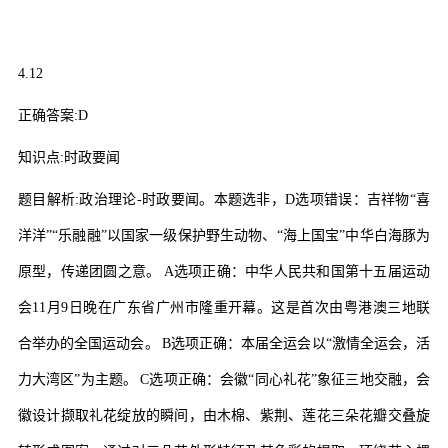
4.12
正确答案
:D
知识点
:
时政要闻
题目解析
:
政治理论
-
时政要闻。本题选非，
D
选项错误：吉祥物
“
喜
洋洋
”“
乐融融
”
以国家一级保护野生动物、
“
海上国宝
”
中华白海豚为
原型，传递团圆之意。
A
选项正确：中华人民共和国第十五届运动
会
11
月
9
日晚在广东省广州市隆重开幕。这是首次由粤港澳三地联
合举办的全国运动会。
B
选项正确：本届全运会以
“
激情全运会，活
力大湾区
”
为主题。
C
选项正确：会徽
“
同心礼花
”
象征三地交融，会
徽设计撷取礼花绽放的瞬间，由木棉、紫荆、莲花三朵花瓣交叠旋