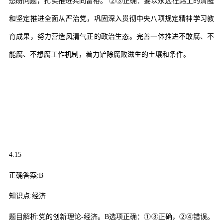
愁盼问题，扎实推进共同富裕。
②③
正确：要以永远在路上的清醒
和坚定推进全面从严治党，巩固深入贯彻中央八项规定精神学习教
育成果，努力营造风清气正的政治生态。完善一体推进不敢腐、不
能腐、不想腐工作机制，着力铲除腐败滋生的土壤和条件。
4.15
正确答案
:B
知识点
:
经济
题目解析
:
党的创新理论
-
经济。
B
选项正确：
①③
正确，
②④
错误。