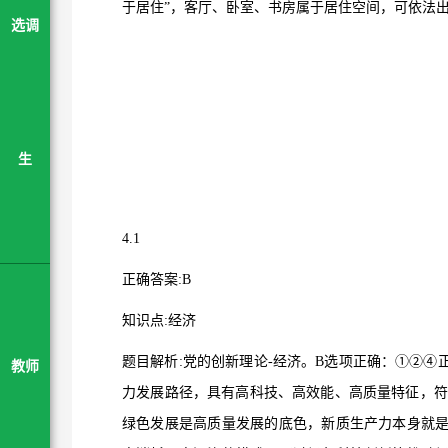
于居住
”
，客厅、卧室、书房属于居住空间，可依法
选调
生
4.1
正确答案
:B
知识点
:
经济
题目解析
:
党的创新理论
-
经济。
B
选项正确：
①②④
教师
力发展路径，具有高科技、高效能、高质量特征，符
绿色发展是高质量发展的底色，新质生产力本身就