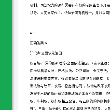
机制，司法权力的运行需要在有效的制约监督下开
领导、人民当家作主、依法治国有机统一，并非以司
4.3
正确答案
:A
知识点
:
全面依法治国
题目解析
:
党的创新理论
-
全面依法治国。
A
选项正确
面推进科学立法、严格执法、公正司法、全民守法
治建设的重要内容，强调要使法治信仰普遍确立。
B
重法治与改革、发展、稳定相协同
”
。法治与改革发
发展中出现的新问题又能推动法治体系不断完善，绝
权、审判权、执行权相互配合、相互制约的体制机
行
”
，且推进法治化进程的核心是坚持党的领导、人