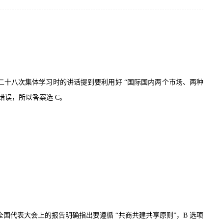
二十八次集体学习时的讲话提到要利用好
“
国际国内两个市场、两种
错误，所以答案选
C
。
全国代表大会上的报告明确指出要遵循
“
共商共建共享原则
”
，
B
选项