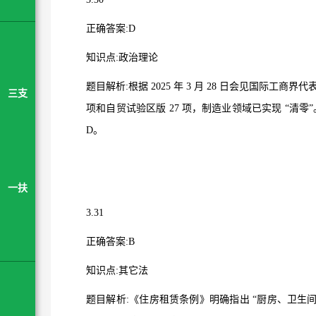
正确答案
:D
知识点
:
政治理论
题目解析
:
根据
2025
年
3
月
28
日会见国际工商界代
三支
项和自贸试验区版
27
项，制造业领域已实现
“
清零
”
D
。
一扶
3.31
正确答案
:B
知识点
:
其它法
题目解析
:
《住房租赁条例》明确指出
“
厨房、卫生