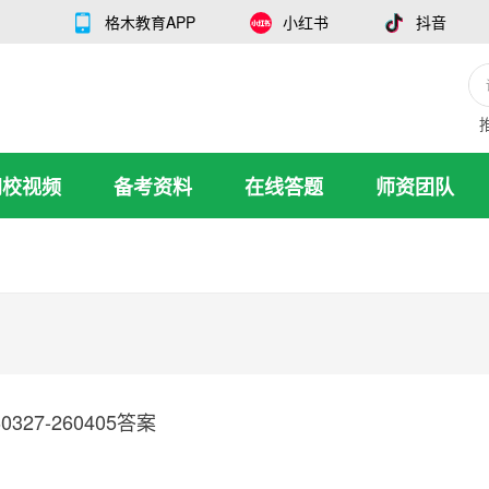
格木教育APP
小红书
抖音
网校视频
备考资料
在线答题
师资团队
0327-260405答案