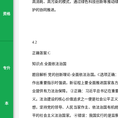
高消耗、高污染的模式，通过绿色科技创新等推动
护的协同推进。
资格
4.2
正确答案
:C
知识点
:
全面依法治国
专升
题目解析
:
党的创新理论
-
全面依法治国。
C
选项正确
作出重要指示时强调，新征程上要全面推进国家各
业提供有力法治保障。
②
正确：习近平总书记在重
义。法治建设的核心价值追求之一便是社会公平正义
本
想，坚持党的领导、人民当家作主、依法治国有机
平的社会主义法治国家。
④
错误：我国实行的是监