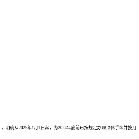
），明确从
2025
年
1
月
1
日起，为
2024
年底前已按规定办理退休手续并按月