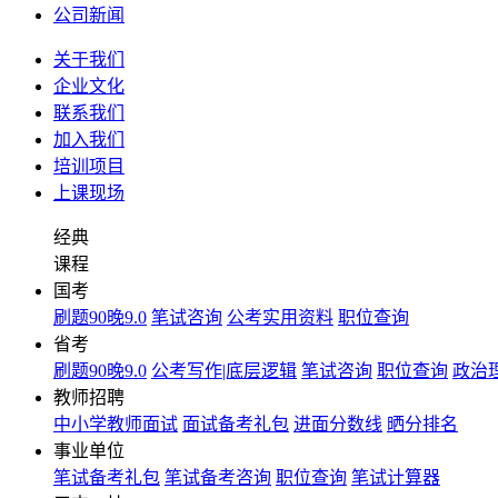
公司新闻
关于我们
企业文化
联系我们
加入我们
培训项目
上课现场
经典
课程
国考
刷题90晚9.0
笔试咨询
公考实用资料
职位查询
省考
刷题90晚9.0
公考写作|底层逻辑
笔试咨询
职位查询
政治理
教师招聘
中小学教师面试
面试备考礼包
进面分数线
晒分排名
事业单位
笔试备考礼包
笔试备考咨询
职位查询
笔试计算器