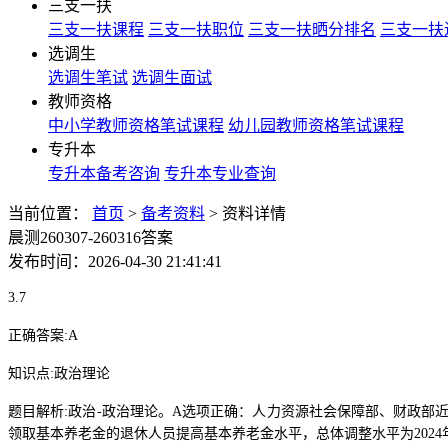
三支一扶
三支一扶课程
三支一扶职位
三支一扶晒分排名
三支一扶
选调生
选调生笔试
选调生面试
教师资格
中小学教师资格笔试课程
幼儿园教师资格笔试课程
专升本
专升本备考咨询
专升本专业查询
当前位置：
首页
>
备考资料
>
资料详情
晨测260307-260316答案
发布时间：2026-04-30 21:41:41
3.7
正确答案
:A
知识点
:
政治理论
题目解析
:
政治
-
政治理论。
A
选项正确：人力资源社会保障部、财政部
领取基本养老金的退休人员提高基本养老金水平，总体调整水平为
2024