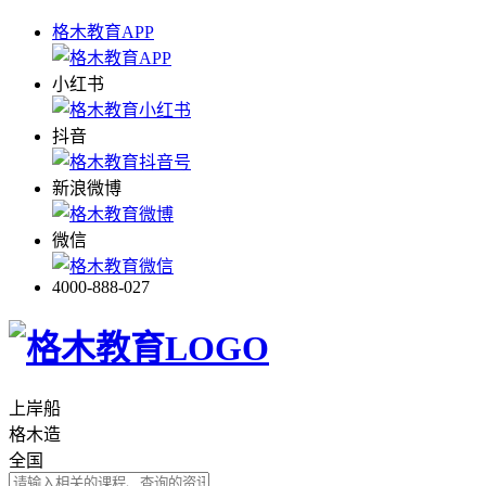
格木教育APP
小红书
抖音
新浪微博
微信
4000-888-027
上岸船
格木造
全国