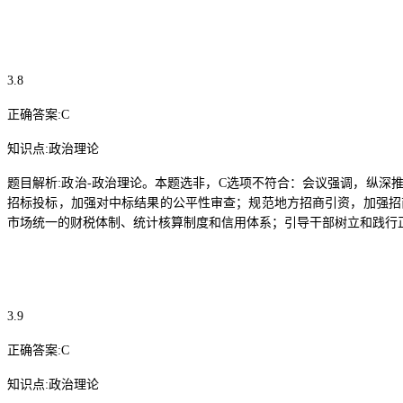
3.8
正确答案
:C
知识点
:
政治理论
题目解析
:
政治
-
政治理论。本题选非，
C
选项不符合：会议强调，纵深
招标投标，加强对中标结果的公平性审查；规范地方招商引资，加强招
市场统一的财税体制、统计核算制度和信用体系；引导干部树立和践行
3.9
正确答案
:C
知识点
:
政治理论