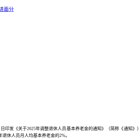
进面分
近日印发《关于
2025
年调整退休人员基本养老金的通知》（简称《通知》
年退休人员月人均基本养老金的
2%
。