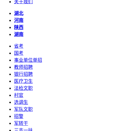
关于我们
湖北
河南
陕西
湖南
省考
国考
事业单位单招
教师招聘
银行招聘
医疗卫生
法检文职
村官
选调生
军队文职
招警
军转干
三支一扶