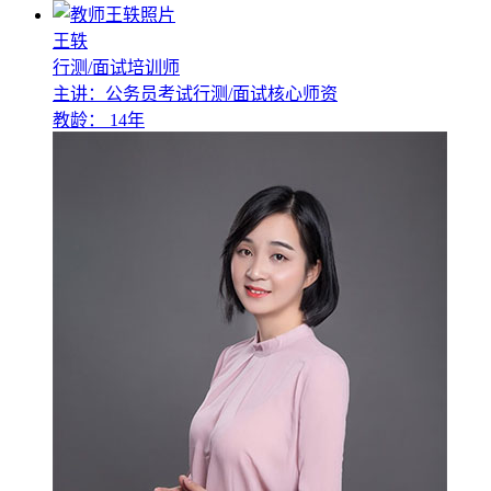
王轶
行测/面试培训师
主讲：公务员考试行测/面试核心师资
教龄：
14年