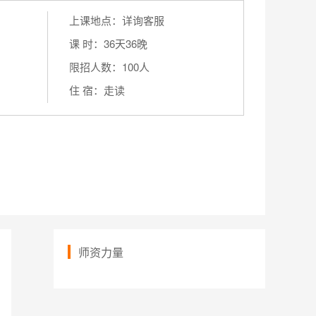
上课地点：详询客服
课 时：36天36晚
限招人数：100人
住 宿：走读
师资力量