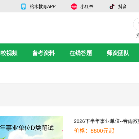
格木教育APP
小红书
抖音
网校视频
备考资料
在线答题
师资团队
2026下半年事业单位--春雨
价格：8800元起