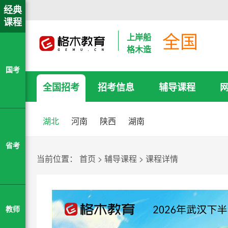
经典
课程
全国
上岸船
格木造
国考
全国招考
招考信息
辅导课程
湖北
河南
陕西
湖南
省考
当前位置：
首页
>
辅导课程
>
课程详情
教师