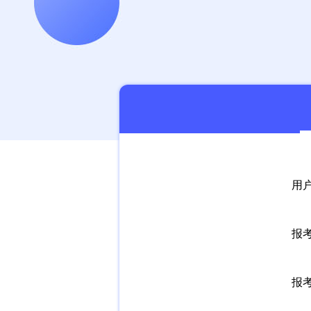
用
报
报