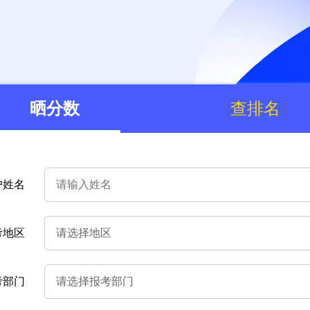
晒分数
查排名
户姓名
考地区
考部门