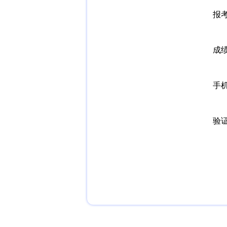
报
成
手
验