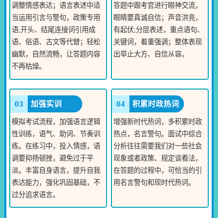
调整情感表达；语言表述中适
答题中跟考官进行眼神交流，
当运用引言与警句，政策专用
眼睛要真诚自信；声音洪亮，
语;开头、结尾连接词引用成
有起伏;分层表述，重点语句、
语、俗语、古文等代替；轻松
关键词，着重强调；整体表现
幽默，自然流畅，让答题内容
出举止大方、自信从容。
不再枯燥。
03
04
加强实训
积累时政热词
模拟考试流程，加强语言逻辑
增强新时代热词，多积累时政
性训练，语气、助词、节奏训
热点，名言警句。面试中综合
练。在练习中，投入情感，语
分析往往需要我们对一些社会
调要抑扬顿挫，避免过于平
现象或者政策、规定谈看法，
淡。丰富自身语言，提升自我
在答题的过程中，可恰当的引
表达能力，强化巩固基础，不
用名言警句和现时代热词。
过分追求语言。