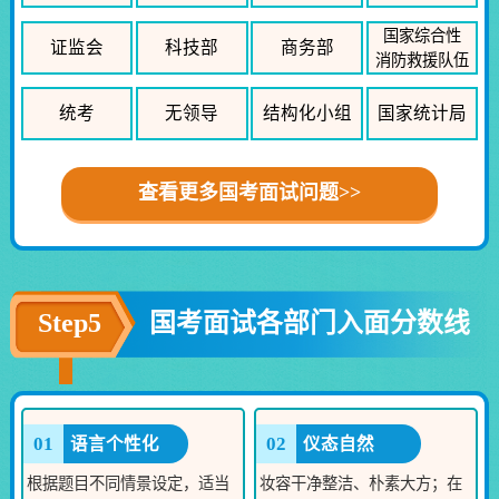
国家综合性
证监会
科技部
商务部
消防救援队伍
统考
无领导
结构化小组
国家统计局
查看更多国考面试问题>>
Step5
国考面试各部门入面分数线
01
02
语言个性化
仪态自然
根据题目不同情景设定，适当
妆容干净整洁、朴素大方；在