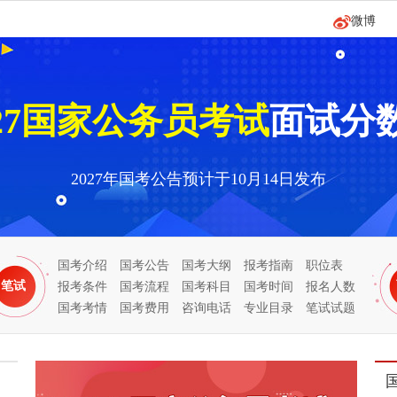
027国家公务员考试
面试分
2027年国考公告预计于10月14日发布
国考介绍
国考公告
国考大纲
报考指南
职位表
笔试
报考条件
国考流程
国考科目
国考时间
报名人数
国考考情
国考费用
咨询电话
专业目录
笔试试题